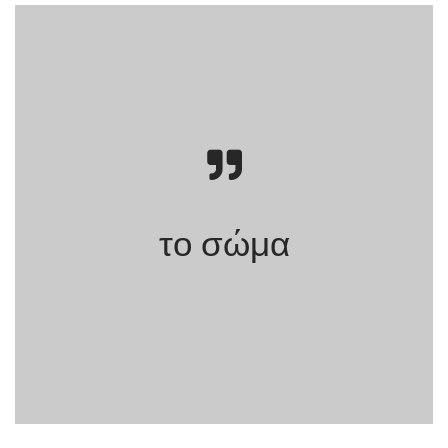
το σώμα
Τα Όρια του
Σώματος. Διεπιστημονικές Προσεγγίσεις.