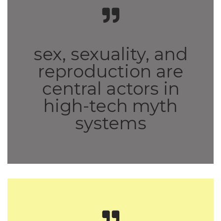
sex, sexuality, and
reproduction are
central actors in
high-tech myth
systems
A Cyborg Manifesto: Science,
technology, and Socialist-Feminism in the Late Twentieth
Century. In Simians, Cyborgs, and Women: The Reinvention