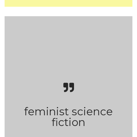
Όρια του
Σώματος. Διεπιστημονικές Προσεγγίσεις
feminist science
fiction