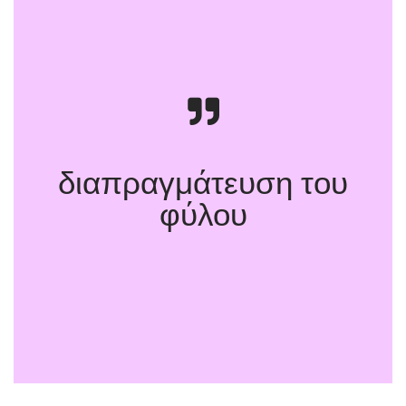
διαπραγμάτευση του
φύλου
Το Φύλο σαν Δόλωμα, Ψυχανάλυση,
Πολιτική και Τέχνη