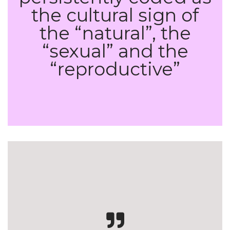
the cultural sign of
the “natural”, the
“sexual” and the
“reproductive”
Technologies of the gendered body.
Reading Cyborg women.