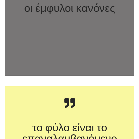
οι έμφυλοι κανόνες
Αναταραχή Φύλου. Ο Φεμινισμός και η
Ανατροπή της Ταυτότητας
το φύλο είναι το
επαναλαμβανόμενο