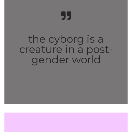
the cyborg is a
creature in a post-
gender world