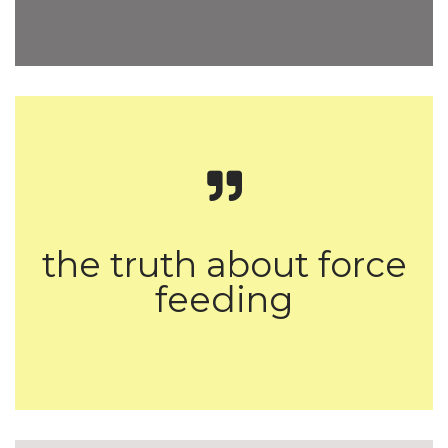
the truth about force
feeding
Το ζήτημα των αμβλώσεων στην ύστερη
νεωτερικότητα