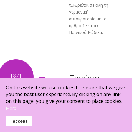
τιμωρείται σε όλη τη
γερμανική
αυτοκρατορία με το
άρθρο 175 του
Ποινικού Κώδικα.
Ευρώπη
On this website we use cookies to ensure that we give
you the best user experience. By clicking on any link
Αντίστοιχα, όπως
on this page, you give your consent to place cookies.
επισημαίνει η Ελένη
More
Βαρίκα Για μια
Πολιτική Γραμματική
I accept
του Φύλου: «οι
φιλόλογοι του