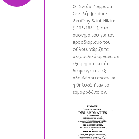
Ο Ιζιντόρ Ζοφρουά
Σεν Ιλέρ [(Isidore
Geoffroy Saint-Hilaire
(1805-1861)], στο
σύστημά του για τον
προσδιορισμό του
φύλου, χώριζε τα
σεξουαλικά όργανα σε
έξι τμήματα και ότι
διέφευγε του εξ
ολοκλήρου αρσενικά
ή θηλυκά, ήταν το
ερμαφρόδιτο ον.