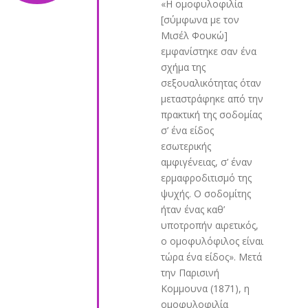
«Η ομοφυλοφιλία
[σύμφωνα με τον
Μισέλ Φουκώ]
εμφανίστηκε σαν ένα
σχήμα της
σεξουαλικότητας όταν
μεταστράφηκε από την
πρακτική της σοδομίας
σ’ ένα είδος
εσωτερικής
αμφιγένειας, σ’ έναν
ερμαφροδιτισμό της
ψυχής. Ο σοδομίτης
ήταν ένας καθ’
υποτροπήν αιρετικός,
ο ομοφυλόφιλος είναι
τώρα ένα είδος». Μετά
την Παρισινή
Κομμουνα (1871), η
ομοφυλοφιλία