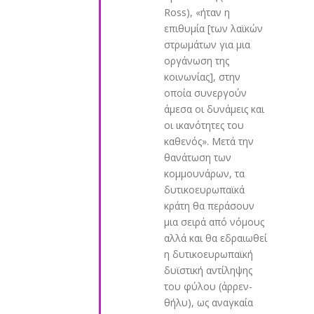
Ross), «ήταν η
επιθυμία [των λαϊκών
στρωμάτων για μια
οργάνωση της
κοινωνίας], στην
οποία συνεργούν
άμεσα οι δυνάμεις και
οι ικανότητες του
καθενός». Μετά την
θανάτωση των
κομμουνάρων, τα
δυτικοευρωπαϊκά
κράτη θα περάσουν
μια σειρά από νόμους
αλλά και θα εδραιωθεί
η δυτικοευρωπαϊκή
δυϊστική αντίληψης
του φύλου (άρρεν-
θήλυ), ως αναγκαία