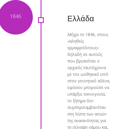
Ελλάδα
Μέχρι το 1846, στους
«αληθείς
ερμαφρόδιτους»
δηλαδή σε αυτούς
που βρισκόταν ο
ορχικός ταυτόχρονα
με τον ωοθηκικό ιστό
στον γεννητικό αδένα,
εφόσον μπορούσε να
υπάρξει τεκνογονία,
το ζήτημα δεν
συμπεριλαμβανόταν
στη λίστα των αιτιών
της ανικανότητας για
τη σύναψη γάμου και,