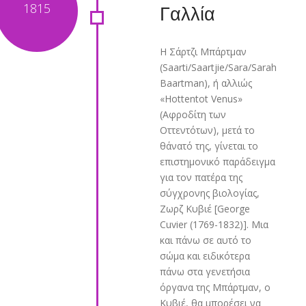
Γαλλία
Η Σάρτζι Μπάρτμαν
(Saarti/Saartjie/Sara/Sarah
Baartman), ή αλλιώς
«Hottentot Venus»
(Αφροδίτη των
Οττεντότων), μετά το
θάνατό της, γίνεται το
επιστημονικό παράδειγμα
για τον πατέρα της
σύγχρονης βιολογίας,
Ζωρζ Κυβιέ [George
Cuvier (1769-1832)]. Μια
και πάνω σε αυτό το
σώμα και ειδικότερα
πάνω στα γενετήσια
όργανα της Μπάρτμαν, ο
Κυβιέ, θα μπορέσει να