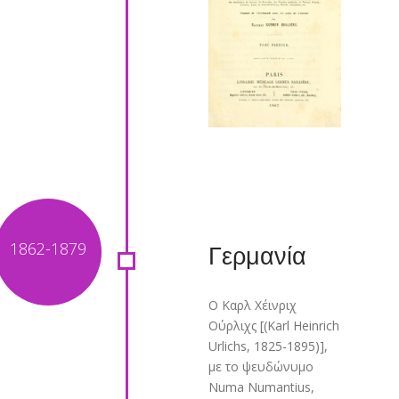
Γερμανία
Ο Καρλ Χέινριχ
Ούρλιχς [(Karl Heinrich
Urlichs, 1825-1895)],
με το ψευδώνυμο
Numa Numantius,