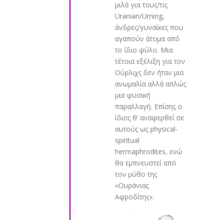
μιλά για τους/τις
Uranian/Urning,
άνδρες/γυναίκες που
αγαπούν άτομα από
το ίδιο φύλο. Μια
τέτοια εξέλιξη για τον
Ούρλιχς δεν ήταν μια
ανωμαλία αλλά απλώς
μια φυσική
παραλλαγή. Επίσης ο
ίδιος θ’ αναφερθεί σε
αυτούς ως physical-
spiritual
hermaphrodites, ενώ
θα εμπνευστεί από
τον μύθο της
«Ουράνιας
Αφροδίτης».